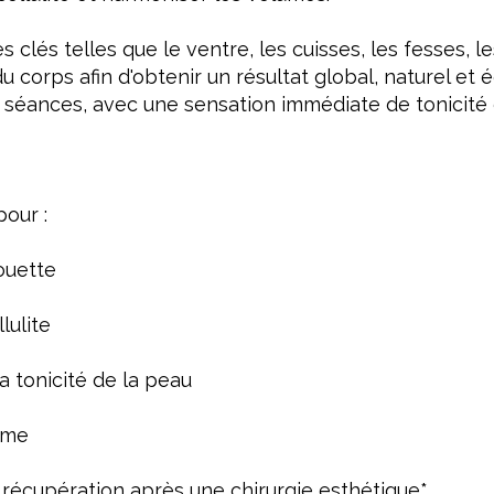
 clés telles que le ventre, les cuisses, les fesses, l
u corps afin d'obtenir un résultat global, naturel et é
s séances, avec une sensation immédiate de tonicité 
our :
houette
lulite
a tonicité de la peau
ème
a récupération après une chirurgie esthétique*